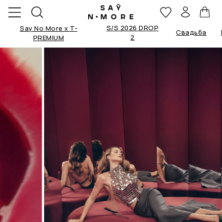
S/S 2026 DROP
Say No More x T-
Свадьба
2
PREMIUM