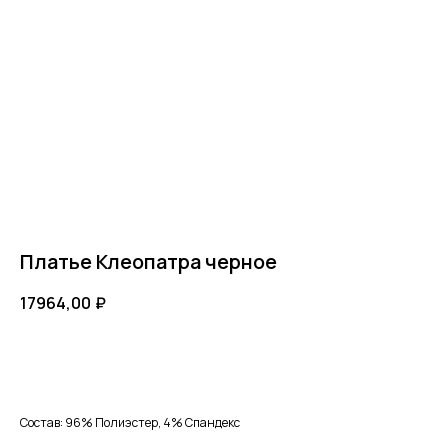
Платье Клеопатра черное
17964,00
₽
Добавить в корзину
Состав: 96% Полиэстер, 4% Спандекс