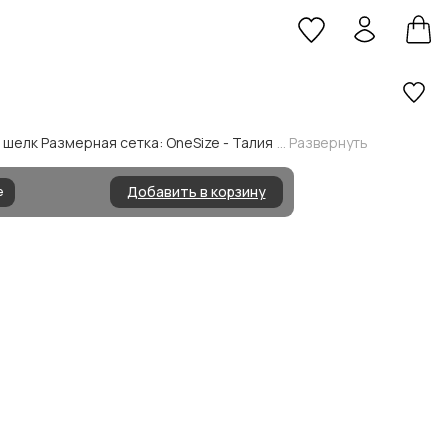
 шелк Размерная сетка: OneSize - Талия
... Развернуть
Добавить в корзину
e